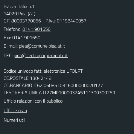
Piazza Italia n.1
14020 Piea (AT)
C.F. 80003770056 - P.Iva: 01198440057
Telefono:
0141 901650
Fax: 0141 901650
E-mail:
PEC:
Codice univoco fatt. elettronica UFOLPT
CC.POSTALE 13042148
CC.BANCARIO IT62I0608510316000000020127
TESORERIA UNICA IT27M0100003245111300300259
Ufficio relazioni con il pubblico
Uffici e orari
Numeri utili