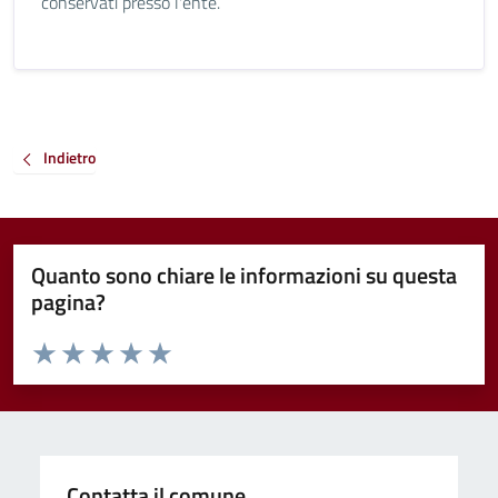
conservati presso l'ente.
Indietro
Quanto sono chiare le informazioni su questa
pagina?
Valuta da 1 a 5 stelle la pagina
Valuta 1 stelle su 5
Valuta 2 stelle su 5
Valuta 3 stelle su 5
Valuta 4 stelle su 5
Valuta 5 stelle su 5
Contatta il comune