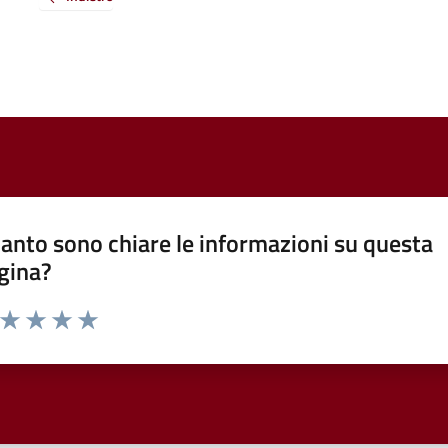
anto sono chiare le informazioni su questa
gina?
a da 1 a 5 stelle la pagina
ta 1 stelle su 5
Valuta 2 stelle su 5
Valuta 3 stelle su 5
Valuta 4 stelle su 5
Valuta 5 stelle su 5