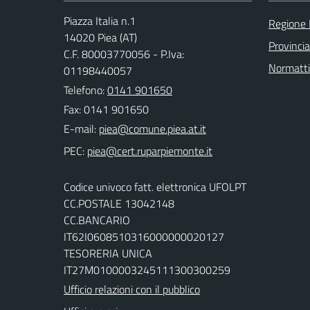
Piazza Italia n.1
Regione
14020 Piea (AT)
Provincia
C.F. 80003770056 - P.Iva:
Normatt
01198440057
Telefono:
0141 901650
Fax: 0141 901650
E-mail:
PEC:
Codice univoco fatt. elettronica UFOLPT
CC.POSTALE 13042148
CC.BANCARIO
IT62I0608510316000000020127
TESORERIA UNICA
IT27M0100003245111300300259
Ufficio relazioni con il pubblico