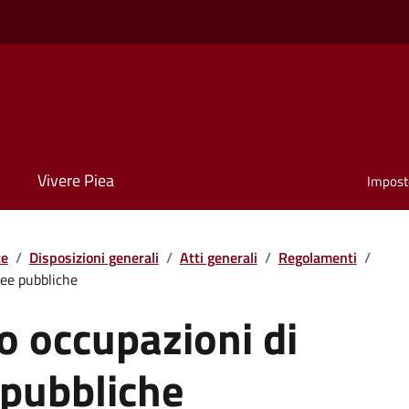
Vivere Piea
Impost
te
/
Disposizioni generali
/
Atti generali
/
Regolamenti
/
ree pubbliche
 occupazioni di
 pubbliche