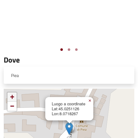
Dove
Piea
+
×
Luogo a coordinate
−
Lat:45.0251126
Lon:8.0718267