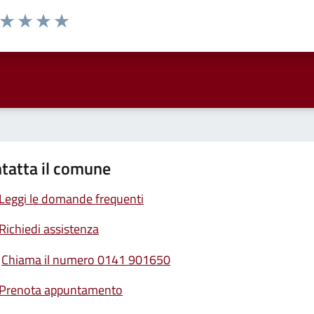
a da 1 a 5 stelle la pagina
ta 1 stelle su 5
Valuta 2 stelle su 5
Valuta 3 stelle su 5
Valuta 4 stelle su 5
Valuta 5 stelle su 5
tatta il comune
Leggi le domande frequenti
Richiedi assistenza
Chiama il numero 0141 901650
Prenota appuntamento