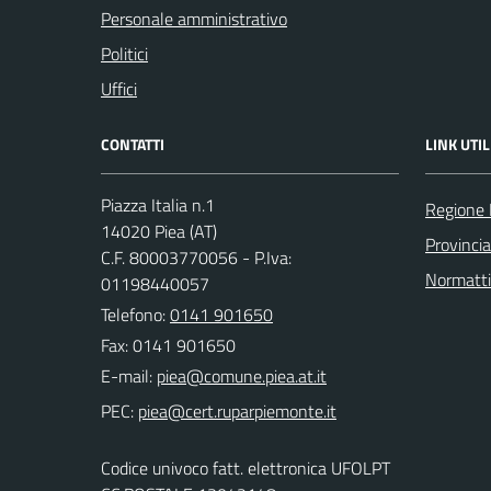
Personale amministrativo
Politici
Uffici
CONTATTI
LINK UTIL
Piazza Italia n.1
Regione
14020 Piea (AT)
Provincia
C.F. 80003770056 - P.Iva:
Normatt
01198440057
Telefono:
0141 901650
Fax: 0141 901650
E-mail:
PEC:
Codice univoco fatt. elettronica UFOLPT