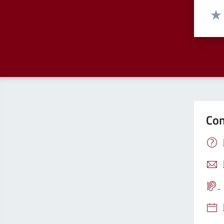
Valut
Valu
Con