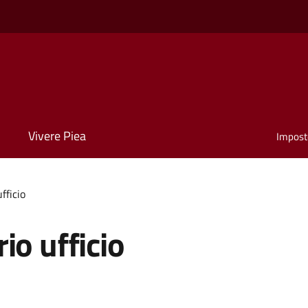
Vivere Piea
Impost
fficio
io ufficio