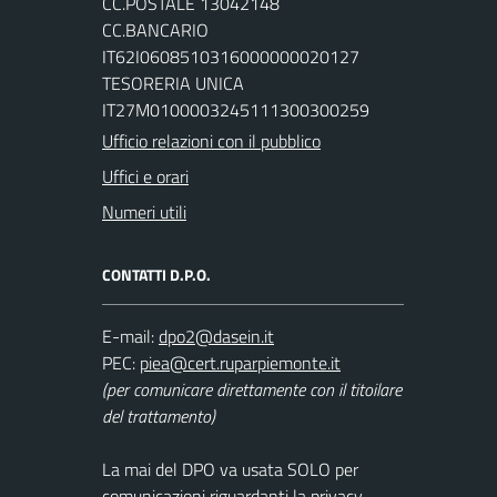
CC.POSTALE 13042148
CC.BANCARIO
IT62I0608510316000000020127
TESORERIA UNICA
IT27M0100003245111300300259
Ufficio relazioni con il pubblico
Uffici e orari
Numeri utili
CONTATTI D.P.O.
E-mail:
PEC:
(per comunicare direttamente con il titoilare
del trattamento)
La mai del DPO va usata SOLO per
comunicazioni riguardanti la privacy