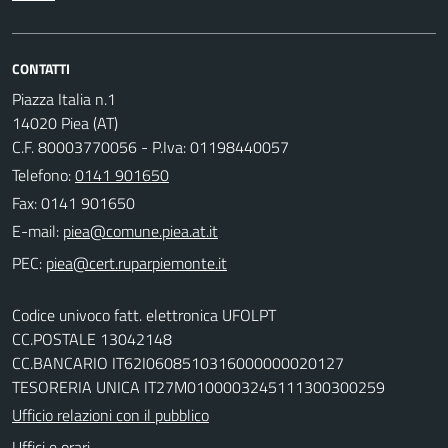
CONTATTI
Piazza Italia n.1
14020 Piea (AT)
C.F. 80003770056 - P.Iva: 01198440057
Telefono:
0141 901650
Fax: 0141 901650
E-mail:
PEC:
Codice univoco fatt. elettronica UFOLPT
CC.POSTALE 13042148
CC.BANCARIO IT62I0608510316000000020127
TESORERIA UNICA IT27M0100003245111300300259
Ufficio relazioni con il pubblico
Uffici e orari